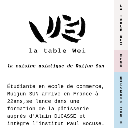
L
A
T
A
B
L
E
W
E
I
M
E
N
la cuisine asiatique de Ruijun Sun
U
R
Ã
©
Étudiante en ecole de commerce,
S
E
Ruijun SUN arrive en France à
R
V
22ans,se lance dans une
A
T
formation de la pâtisserie
I
O
auprès d'Alain DUCASSE et
N
&
intègre l'institut Paul Bocuse.